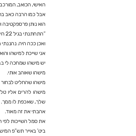
האישי, הכואב, המורכב.
אבל כמו הרבה כאב בח
הוא נותן פרספקטיבה וע
“התחתנתי בגיל 22 היה ברור לי שאשים כיסוי ראש מלא.
ואכן ככה היה. נהננתי 
אני שייכת למישהו והוא ש
יש מישהו שמחכה לי בב
מישהו שאוהב אותי.
מישהו שהחליט לבחור בי
מישהו להרים אליו טל
שלך, שאכפת לו ממך. ש
אהבתי את זה מאוד.
את סמל השייכות לפי 
ביט’ באייר תש”פ המישה