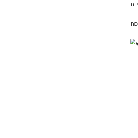
ירת
כות