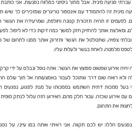
ברתי פגיעה מינית. אבל מתוך ניסיוני כמלווה נפגעות, אני כותבת
עה מינית זה להתמודד עם אינספור טריגרים שמזכירים לך שיש ת
לם. לפעמים זו תהיה תזכורת קטנה וחולפת, שמרעידה את הגשר 
ם, ומאלצת אותך להחזיק חזק למשך כמה דקות כדי לא ליפול.
לפעמ
ובלתי צפויה, שתטלטל את הגשר ותזרוק אותך ממנו לתהום של 
לטפס מלמטה, לאחוז בגשר ולעלות עליו.
ה יהיה אירוע שפשוט מפוצץ את הגשר. אתה נופל ונבלם על ידי קרק
 ולא רואה שום דרך שתוכל לעבור באמצעותה אל תוך עולם החי
 בעל סמכות דתית השתמש בסמכותו על מנת לפגוע,
נפגעים רב
 עם אירוע שכזה. עבור חלק מהם, האירוע הזה עלול לנתק סופית
צות את התהום.
פגעים הללו: יש לכם תקווה. אני ראיתי אותה במו עייני, על נפג