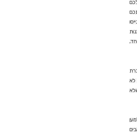
לכם
תכם
יסו
נות
חד,
כרת
לא
שלא
מען
בים