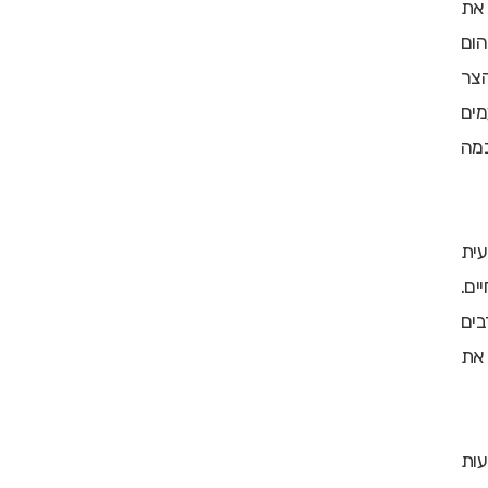
 את
הום
הצר
ים
כמה
עית
ים.
ים
 את
עות