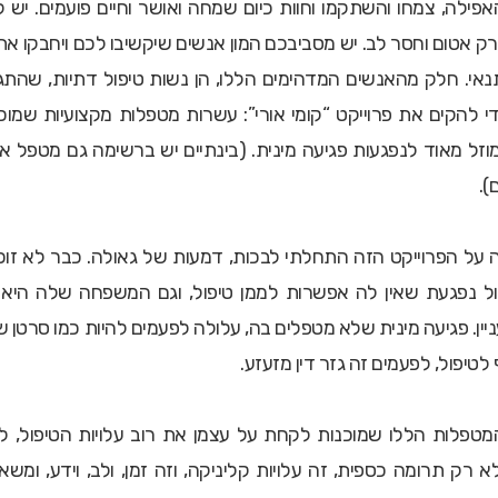
האפילה, צמחו והשתקמו וחוות כיום שמחה ואושר וחיים פועמים. יש 
רק אטום וחסר לב. יש מסביבכם המון אנשים שיקשיבו לכם ויחבקו א
נאי.
חלק מהאנשים המדהימים הללו, הן נשות טיפול דתיות, שהתגי
 להקים את פרוייקט “קומי אורי”: עשרות מטפלות מקצועיות שמוכ
וזל מאוד לנפגעות פגיעה מינית. (בינתיים יש ברשימה גם מטפל א
).
על הפרוייקט הזה התחלתי לבכות, דמעות של גאולה. כבר לא זו
ל נפגעת שאין לה אפשרות לממן טיפול, וגם המשפחה שלה היא 
יין. פגיעה מינית שלא מטפלים בה, עלולה לפעמים להיות כמו סרטן 
לטיפול, לפעמים זה גזר דין מזעזע.
טפלות הללו שמוכנות לקחת על עצמן את רוב עלויות הטיפול, ל
א רק תרומה כספית, זה עלויות קליניקה, וזה זמן, ולב, וידע, ומשא