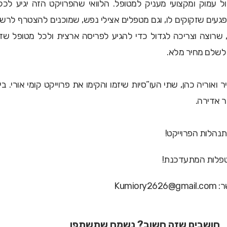
ול עמוק ומקצועי מעניק למטופל.
הלוואי שהפרויקט הזה יגיע לכל
פגעים שזקוקים לו, וגם מטפלים אצילי נפש, שמוכנים להצטרף לרש
 שרוצה וצריכה לגדול כדי להגיע לפריסה ארצית ולכל מטופל שז
 לשלם מחיר מלא.
ואוריה כהן, שתי העו”סיות שיזמו והקימו את פרוייקט קומי אורי. בי
ר אדירה.
נהלות הפרוייקט!
פלות המתעדכנת!
ר:
Kumiory2626@gmail.com
חושבים שזה חשוב? נשמח שתשתפו