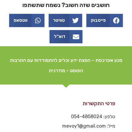
חושבים שזה חשוב? נשמח שתשתפו
פייסבוק
טוויטר
ווטסאפ
דוא"ל
מכון אפרכסת – הפצת ידע וכלים להתמודדות עם התרבות
הפוסט - מודרנית
פרטי התקשרות
טלפון: 054-4858024
מייל: mevoy1@gmail.com