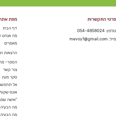
פרטי התקשרות
מפת אתר
דף הבית
טלפון: 054-4858024
מה אנחנו ע
מייל: mevoy1@gmail.com
מאמרים
הרצאות וימי
הספר- מה
צור קשר
סקר מעין
אל תתפשר
אונס שקוף
“אישה שמח
מה הבעיה ב
מה הבעיה 