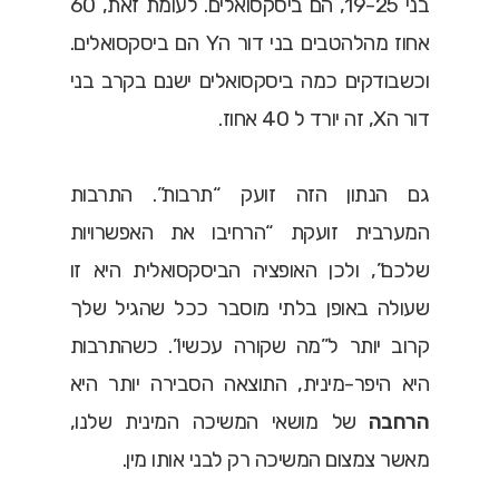
בני 19-25, הם ביסקסואלים. לעומת זאת, 60
אחוז מהלהטבים בני דור הY הם ביסקסואלים.
וכשבודקים כמה ביסקסואלים ישנם בקרב בני
דור הX, זה יורד ל 40 אחוז.
גם הנתון הזה זועק “תרבות”. התרבות
המערבית זועקת “הרחיבו את האפשרויות
שלכם”, ולכן האופציה הביסקסואלית היא זו
שעולה באופן בלתי מוסבר ככל שהגיל שלך
קרוב יותר ל”מה שקורה עכשיו”. כשהתרבות
היא היפר-מינית, התוצאה הסבירה יותר היא
הרחבה
של מושאי המשיכה המינית שלנו,
מאשר צמצום המשיכה רק לבני אותו מין.