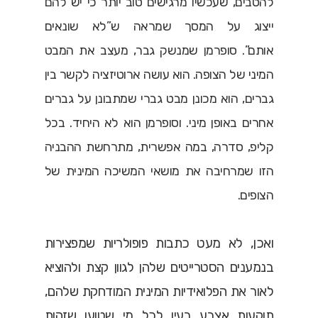
להטבים, שעכשיו מרגישים טוב יותר כי יש להם
ייצוג על המסך שמראה ש”לא שונאים
אותם”.
סופרמן שמנשק גבר, מעצב את המבט
המיני של הצופה. הוא עושה ארוטיזציה לקשר בין
גברים, הוא מכונן מבט גברי שמתבונן על גברים
אחרים באופן מיני. וסופרמן הוא לא היחיד. בכל
קליפ, סדרה, במה אפשרית, מתרחשת ההבניה
הזו שמרחיבה את מושאי המשיכה המינית של
הצופים.
ואכן, לא מעט כתבות פופולריות שמפצירות
בנמענים הסטרייטים שלהן לגוון קצת ולהוציא
לאור את הפלואידיות המינית המודחקת שלהם,
תוקעות אצבע בעין לכל מי שטוען שזהות