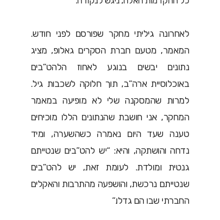
כל ההקדמות האלה, ניגש לנקודה.
לאחרונה גיליתי מחקר שפורסם לפני חודש.
המאמר, מטעם חברת הסקרים גאלופ, מציג
נתונים יבשים בנוגע לאחוז הלהט”בים
באוכלוסיית ארה”ב, תוך חלוקה לשכבות גיל.
למרות שהמסקנה שלי לא מופיעה במאמר
המחקר, אני חושבת שהנתונים הללו מוכיחים
טענה שעד היום נאמרה כשהשערה, ומיד
נדחה והושתקה, והיא: “יש להט”בים שנטייתם
גנטית ומולדת. לעומת זאת, יש להט”בים
שנטייתם נרכשת, והושפעה מהתרבות והאקלים
החברתי שבו הם גדלו.”