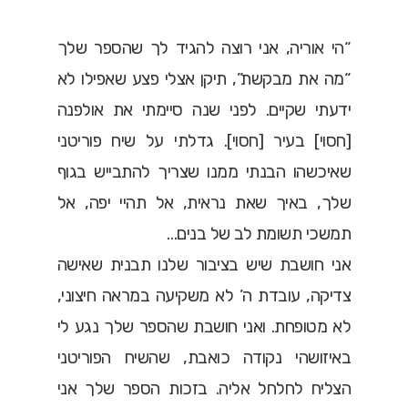
“הי אוריה, אני רוצה להגיד לך שהספר שלך
“מה את מבקשת”, תיקן אצלי פצע שאפילו לא
ידעתי שקיים. לפני שנה סיימתי את אולפנה
[חסוי] בעיר [חסוי]. גדלתי על שיח פוריטני
שאיכשהו הבנתי ממנו שצריך להתבייש בגוף
שלך, באיך שאת נראית, אל תהיי יפה, אל
תמשכי תשומת לב של בנים…
אני חושבת שיש בציבור שלנו תבנית שאישה
צדיקה, עובדת ה’ לא משקיעה במראה חיצוני,
לא מטופחת. ואני חושבת שהספר שלך נגע לי
באיזושהי נקודה כואבת, שהשיח הפוריטני
הצליח לחלחל אליה. בזכות הספר שלך אני