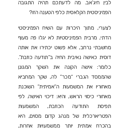
לבין חיג’אב. מה לדעתכם תהיה התגובה
הפמיניסטית הקלאסית כלפי הטענה הזו?
לצערי, מתוך היכרות עם השיח הפמיניסטי
הדתי, מרבית הפמיניסטיות לא יגלו פה מעוף
מחשבתי נרחב, אלא פשוט יכתירו את אותה
דוסית כאישה נאיבית החיה ב”תודעה כוזבת”.
כלומר: אישה הקונה את השקר המגונן
שהממסד הגברי “מכר” לה, שקר המחביא
מאחוריו את המשמעות ה”אמיתית” השוכנת
מאחורי כיסוי הראש, והיא: דיכוי האישה. לפי
תפיסת התודעה הכוזבת, המשמעות
הפטריארכלית של מנהג קדום מסוים, היא
בהכרח אמתית יותר ממשמעויות אחרות,