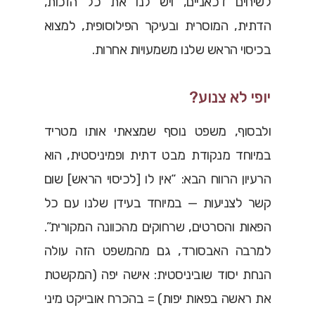
לשיחים דכאניים, ויש לנו את כל הזכות,
הדתית, המוסרית ובעיקר הפילוסופית, למצוא
בכיסוי הראש שלנו משמעויות אחרות.
יופי לא צנוע?
ולבסוף, משפט נוסף שמצאתי אותו מטריד
במיוחד מנקודת מבט דתית ופמיניסטית, הוא
הרעיון הרווח הבא: “אין לו [לכיסוי הראש] שום
קשר לצניעות — במיוחד בעידן שלנו עם כל
הפאות והסרטים, שרחוקים מהכוונה המקורית”.
למרבה האבסורד, גם מהמשפט הזה עולה
הנחת יסוד שוביניסטית: אישה יפה (המקשטת
את ראשה בפאות יפות) = בהכרח אובייקט מיני