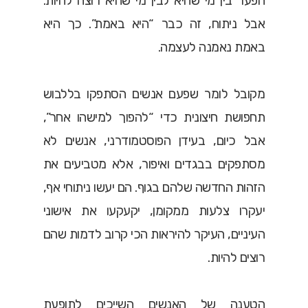
הפער בין מי שהיא לבין מי שהיא רוצה להיות.
אבל ניתוח, זה כבר “היא באמת”. כך היא
באמת נאמנה לעצמה.
מקובל לומר שפעם אנשים הסתפקו בללבוש
תחפושת חיצונית כדי “להפוך למישהו אחר”,
אבל כיום, בעידן הפוסטמודרני, אנשים לא
מסתפקים בבגדים ואיפור, אלא מטביעים את
הזהות החדשה שלהם בגוף. הם יעשו ניתוחי אף,
יעקרו צלעות ממקומן, יקעקעו את אישוני
העיניים, העיקר להיראות הכי קרוב לדמות שהם
רוצים להיות.
הטענה של האנשים השייכים לתופעת